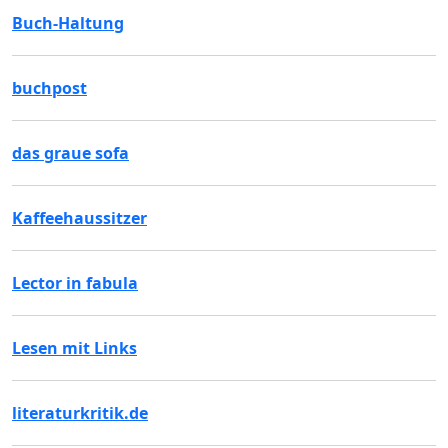
Buch-Haltung
buchpost
das graue sofa
Kaffeehaussitzer
Lector in fabula
Lesen mit Links
literaturkritik.de