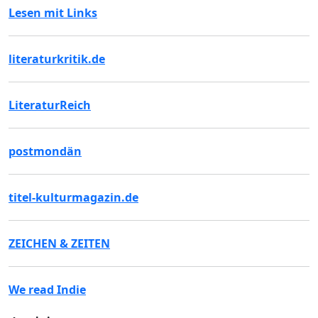
Lesen mit Links
literaturkritik.de
LiteraturReich
postmondän
titel-kulturmagazin.de
ZEICHEN & ZEITEN
We read Indie