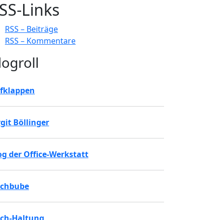
SS-Links
RSS – Beiträge
RSS – Kommentare
logroll
fklappen
rgit Böllinger
og der Office-Werkstatt
chbube
ch-Haltung