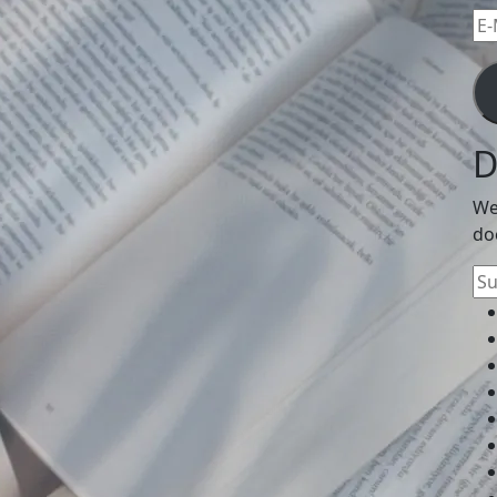
E-
Mai
Ad
D
We
do
Su
na