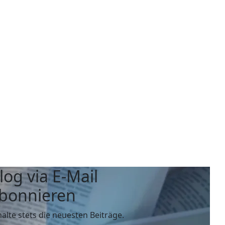
log via E-Mail
bonnieren
halte stets die neuesten Beiträge.