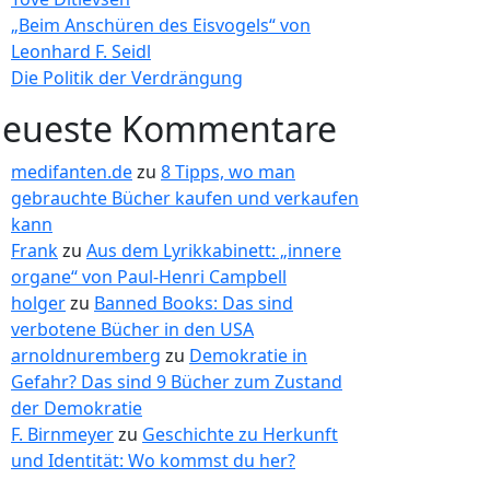
„Beim Anschüren des Eisvogels“ von
Leonhard F. Seidl
Die Politik der Verdrängung
eueste Kommentare
medifanten.de
zu
8 Tipps, wo man
gebrauchte Bücher kaufen und verkaufen
kann
Frank
zu
Aus dem Lyrikkabinett: „innere
organe“ von Paul-Henri Campbell
holger
zu
Banned Books: Das sind
verbotene Bücher in den USA
arnoldnuremberg
zu
Demokratie in
Gefahr? Das sind 9 Bücher zum Zustand
der Demokratie
F. Birnmeyer
zu
Geschichte zu Herkunft
und Identität: Wo kommst du her?