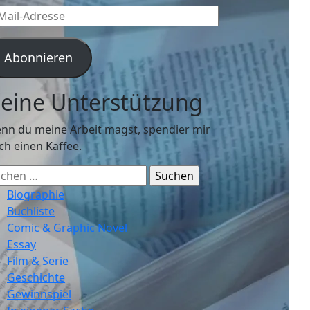
l-
resse
Abonnieren
eine Unterstützung
nn du meine Arbeit magst, spendier mir
ch einen Kaffee.
chen
ch:
Biographie
Buchliste
Comic & Graphic Novel
Essay
Film & Serie
Geschichte
Gewinnspiel