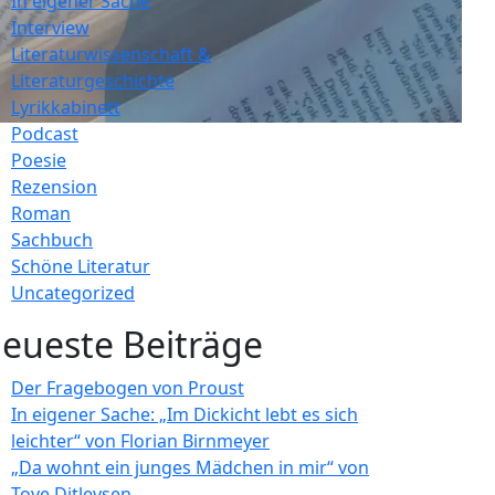
In eigener Sache
Interview
Literaturwissenschaft &
Literaturgeschichte
Lyrikkabinett
Podcast
Poesie
Rezension
Roman
Sachbuch
Schöne Literatur
Uncategorized
eueste Beiträge
Der Fragebogen von Proust
In eigener Sache: „Im Dickicht lebt es sich
leichter“ von Florian Birnmeyer
„Da wohnt ein junges Mädchen in mir“ von
Tove Ditlevsen