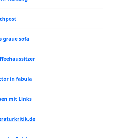
chpost
s graue sofa
ffeehaussitzer
ctor in fabula
sen mit Links
teraturkritik.de