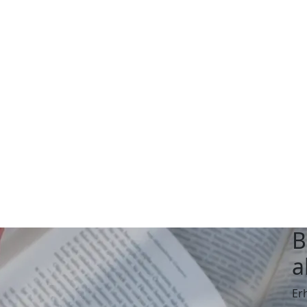
B
a
Er