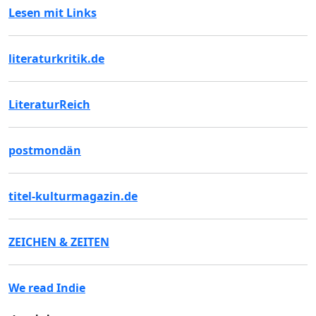
Lesen mit Links
literaturkritik.de
LiteraturReich
postmondän
titel-kulturmagazin.de
ZEICHEN & ZEITEN
We read Indie