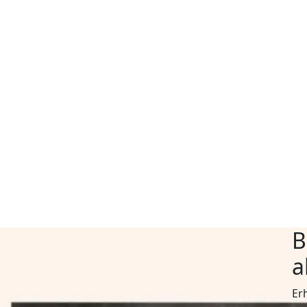
B
a
Er