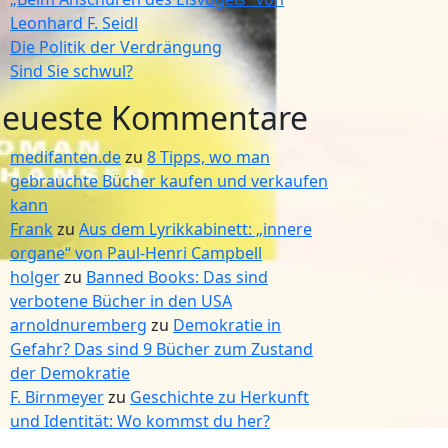
Leonhard F. Seidl
Die Politik der Verdrängung
Sind Sie schwul?
eueste Kommentare
medifanten.de
zu
8 Tipps, wo man
gebrauchte Bücher kaufen und verkaufen
kann
Frank
zu
Aus dem Lyrikkabinett: „innere
organe“ von Paul-Henri Campbell
holger
zu
Banned Books: Das sind
verbotene Bücher in den USA
arnoldnuremberg
zu
Demokratie in
Gefahr? Das sind 9 Bücher zum Zustand
der Demokratie
F. Birnmeyer
zu
Geschichte zu Herkunft
und Identität: Wo kommst du her?