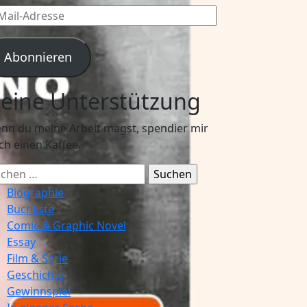
l-
resse
Abonnieren
eine Unterstützung
nn du meine Arbeit magst, spendier mir
ch einen Kaffee.
chen
ch:
Biographie
Buchliste
Comic & Graphic Novel
Essay
Film & Serie
Geschichte
Gewinnspiel