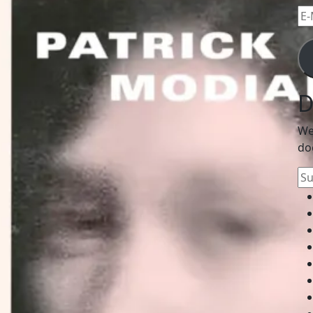
E-
Mai
Ad
D
We
do
Su
na