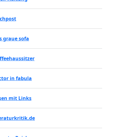
chpost
s graue sofa
ffeehaussitzer
ctor in fabula
sen mit Links
teraturkritik.de