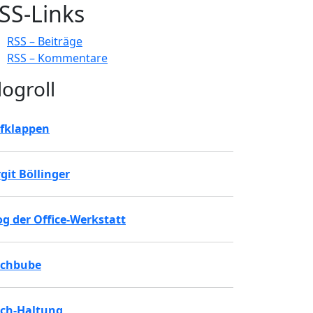
SS-Links
RSS – Beiträge
RSS – Kommentare
logroll
fklappen
rgit Böllinger
og der Office-Werkstatt
chbube
ch-Haltung