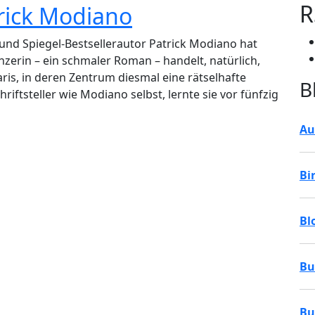
R
trick Modiano
 und Spiegel-Bestsellerautor Patrick Modiano hat
nzerin – ein schmaler Roman – handelt, natürlich,
ris, in deren Zentrum diesmal eine rätselhafte
B
chriftsteller wie Modiano selbst, lernte sie vor fünfzig
Au
Bi
Bl
Bu
Bu