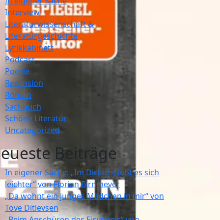
In eigener Sache
Interview
Literaturwissenschaft &
Literaturgeschichte
Lyrikkabinett
Podcast
Poesie
Rezension
Roman
Sachbuch
Schöne Literatur
Uncategorized
eueste Beiträge
In eigener Sache: „Im Dickicht lebt es sich
leichter“ von Florian Birnmeyer
„Da wohnt ein junges Mädchen in mir“ von
Tove Ditlevsen
„Beim Anschüren des Eisvogels“ von