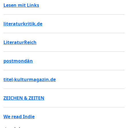
Lesen mit Links
literaturkritik.de
LiteraturReich
postmondän
titel-kulturmagazin.de
ZEICHEN & ZEITEN
We read Indie