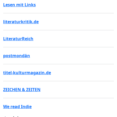
Lesen mit Links
literaturkritik.de
LiteraturReich
postmondän
titel-kulturmagazin.de
ZEICHEN & ZEITEN
We read Indie