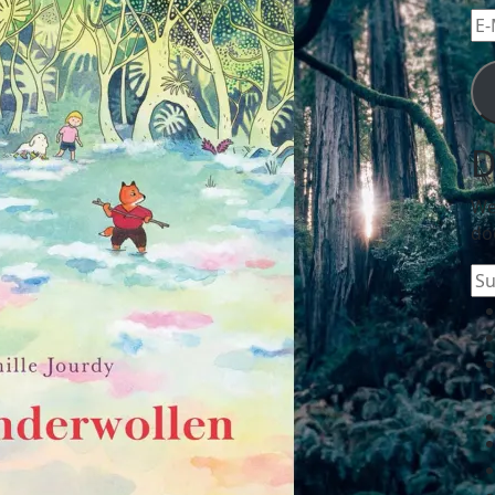
E-
Mai
Ad
D
We
do
Su
na