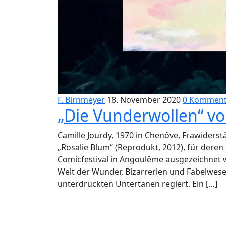
F. Birnmeyer
18. November 2020
0 Komment
„Die Vunderwollen“ vo
Camille Jourdy, 1970 in Chenôve, Frawiderst
„Rosalie Blum“ (Reprodukt, 2012), für deren
Comicfestival in Angoulême ausgezeichnet w
Welt der Wunder, Bizarrerien und Fabelwesen
unterdrückten Untertanen regiert. Ein […]