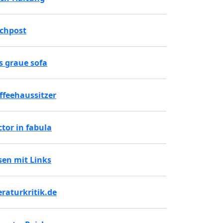
chpost
s graue sofa
ffeehaussitzer
ctor in fabula
sen mit Links
teraturkritik.de