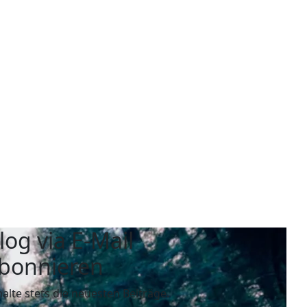
log via E-Mail
bonnieren
halte stets die neuesten Beiträge.