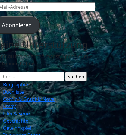
l-
resse
Abonnieren
eine Unterstützung
nn du meine Arbeit magst, spendier mir
ch einen Kaffee.
chen
ch:
Biographie
Buchliste
Comic & Graphic Novel
Essay
Film & Serie
Geschichte
Gewinnspiel