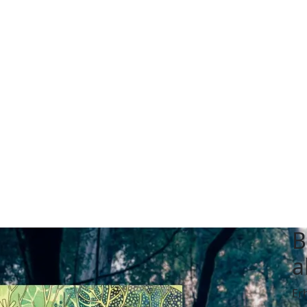
B
a
Er