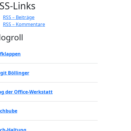
SS-Links
RSS – Beiträge
RSS – Kommentare
logroll
fklappen
rgit Böllinger
og der Office-Werkstatt
chbube
ch-Haltung