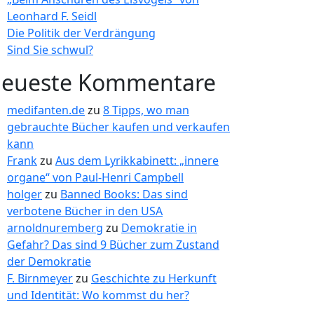
Leonhard F. Seidl
Die Politik der Verdrängung
Sind Sie schwul?
eueste Kommentare
medifanten.de
zu
8 Tipps, wo man
gebrauchte Bücher kaufen und verkaufen
kann
Frank
zu
Aus dem Lyrikkabinett: „innere
organe“ von Paul-Henri Campbell
holger
zu
Banned Books: Das sind
verbotene Bücher in den USA
arnoldnuremberg
zu
Demokratie in
Gefahr? Das sind 9 Bücher zum Zustand
der Demokratie
F. Birnmeyer
zu
Geschichte zu Herkunft
und Identität: Wo kommst du her?