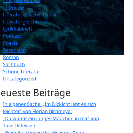
In eigener Sache
Interview
Literaturwissenschaft &
Literaturgeschichte
Lyrikkabinett
Podcast
Poesie
Rezension
Roman
Sachbuch
Schöne Literatur
Uncategorized
eueste Beiträge
In eigener Sache: „Im Dickicht lebt es sich
leichter“ von Florian Birnmeyer
„Da wohnt ein junges Mädchen in mir“ von
Tove Ditlevsen
„Beim Anschüren des Eisvogels“ von