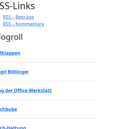
SS-Links
RSS – Beiträge
RSS – Kommentare
logroll
fklappen
rgit Böllinger
og der Office-Werkstatt
chbube
ch-Haltung