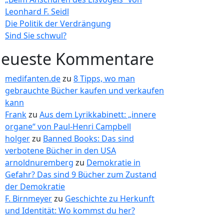
Leonhard F. Seidl
Die Politik der Verdrängung
Sind Sie schwul?
eueste Kommentare
medifanten.de
zu
8 Tipps, wo man
gebrauchte Bücher kaufen und verkaufen
kann
Frank
zu
Aus dem Lyrikkabinett: „innere
organe“ von Paul-Henri Campbell
holger
zu
Banned Books: Das sind
verbotene Bücher in den USA
arnoldnuremberg
zu
Demokratie in
Gefahr? Das sind 9 Bücher zum Zustand
der Demokratie
F. Birnmeyer
zu
Geschichte zu Herkunft
und Identität: Wo kommst du her?