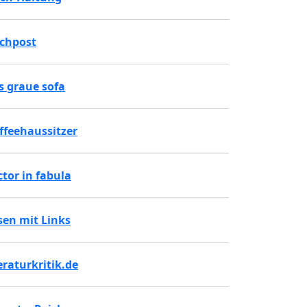
chpost
s graue sofa
ffeehaussitzer
ctor in fabula
sen mit Links
teraturkritik.de