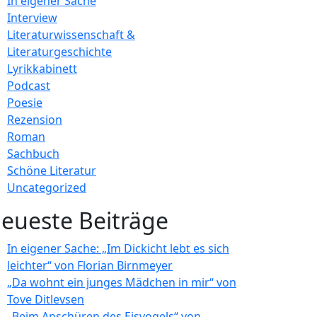
In eigener Sache
Interview
Literaturwissenschaft &
Literaturgeschichte
Lyrikkabinett
Podcast
Poesie
Rezension
Roman
Sachbuch
Schöne Literatur
Uncategorized
eueste Beiträge
In eigener Sache: „Im Dickicht lebt es sich
leichter“ von Florian Birnmeyer
„Da wohnt ein junges Mädchen in mir“ von
Tove Ditlevsen
„Beim Anschüren des Eisvogels“ von