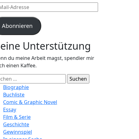
l-
resse
Abonnieren
eine Unterstützung
nn du meine Arbeit magst, spendier mir
ch einen Kaffee.
chen
ch:
Biographie
Buchliste
Comic & Graphic Novel
Essay
Film & Serie
Geschichte
Gewinnspiel