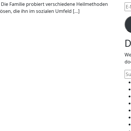
Die Familie probiert verschiedene Heilmethoden
E-
ösen, die ihn im sozialen Umfeld […]
Mai
Ad
D
We
do
Su
na