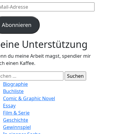
l-
resse
Abonnieren
eine Unterstützung
nn du meine Arbeit magst, spendier mir
ch einen Kaffee.
chen
ch:
Biographie
Buchliste
Comic & Graphic Novel
Essay
Film & Serie
Geschichte
Gewinnspiel