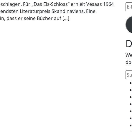
chlagen. Für „Das Eis-Schloss“ erhielt Vesaas 1964
E-
endsten Literaturpreis Skandinaviens. Eine
Mai
n, dass er seine Bücher auf […]
Ad
D
We
do
Su
na