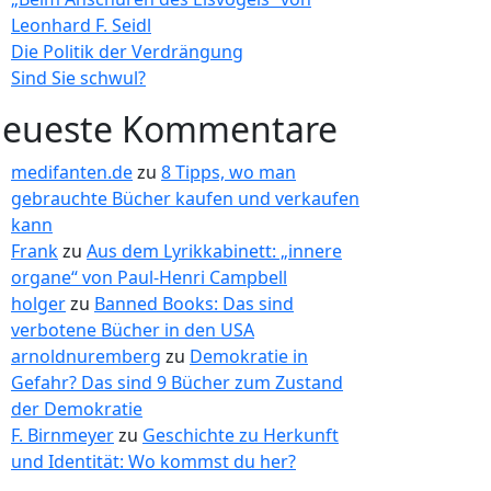
Leonhard F. Seidl
Die Politik der Verdrängung
Sind Sie schwul?
eueste Kommentare
medifanten.de
zu
8 Tipps, wo man
gebrauchte Bücher kaufen und verkaufen
kann
Frank
zu
Aus dem Lyrikkabinett: „innere
organe“ von Paul-Henri Campbell
holger
zu
Banned Books: Das sind
verbotene Bücher in den USA
arnoldnuremberg
zu
Demokratie in
Gefahr? Das sind 9 Bücher zum Zustand
der Demokratie
F. Birnmeyer
zu
Geschichte zu Herkunft
und Identität: Wo kommst du her?