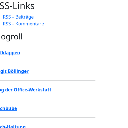
SS-Links
RSS – Beiträge
RSS – Kommentare
logroll
fklappen
rgit Böllinger
og der Office-Werkstatt
chbube
ch-Haltung