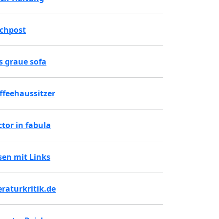
chpost
s graue sofa
ffeehaussitzer
ctor in fabula
sen mit Links
teraturkritik.de