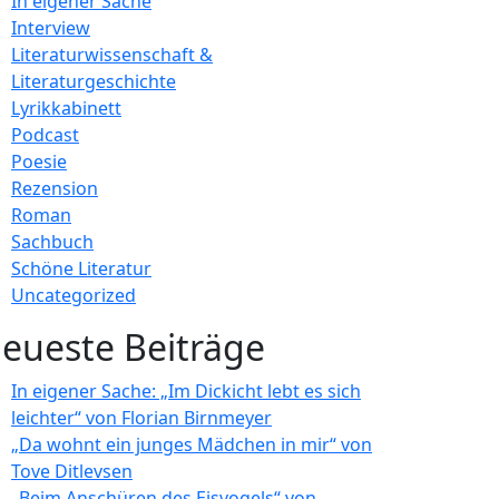
In eigener Sache
Interview
Literaturwissenschaft &
Literaturgeschichte
Lyrikkabinett
Podcast
Poesie
Rezension
Roman
Sachbuch
Schöne Literatur
Uncategorized
eueste Beiträge
In eigener Sache: „Im Dickicht lebt es sich
leichter“ von Florian Birnmeyer
„Da wohnt ein junges Mädchen in mir“ von
Tove Ditlevsen
„Beim Anschüren des Eisvogels“ von