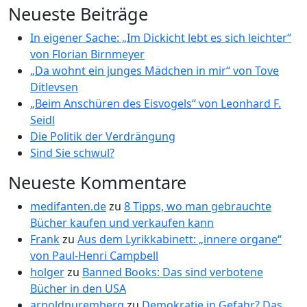
Neueste Beiträge
In eigener Sache: „Im Dickicht lebt es sich leichter“
von Florian Birnmeyer
„Da wohnt ein junges Mädchen in mir“ von Tove
Ditlevsen
„Beim Anschüren des Eisvogels“ von Leonhard F.
Seidl
Die Politik der Verdrängung
Sind Sie schwul?
Neueste Kommentare
medifanten.de
zu
8 Tipps, wo man gebrauchte
Bücher kaufen und verkaufen kann
Frank
zu
Aus dem Lyrikkabinett: „innere organe“
von Paul-Henri Campbell
holger
zu
Banned Books: Das sind verbotene
Bücher in den USA
arnoldnuremberg
zu
Demokratie in Gefahr? Das