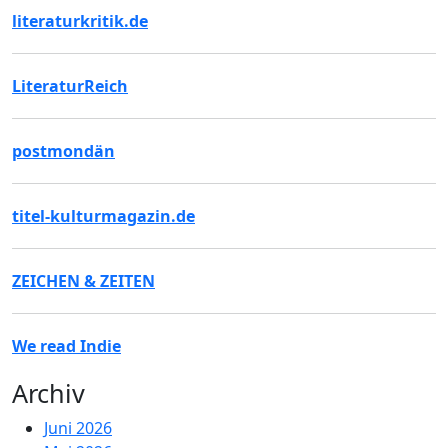
literaturkritik.de
LiteraturReich
postmondän
titel-kulturmagazin.de
ZEICHEN & ZEITEN
We read Indie
Archiv
Juni 2026