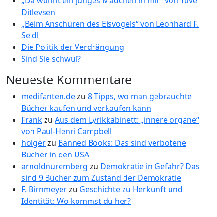
„Da wohnt ein junges Mädchen in mir“ von Tove
Ditlevsen
„Beim Anschüren des Eisvogels“ von Leonhard F.
Seidl
Die Politik der Verdrängung
Sind Sie schwul?
Neueste Kommentare
medifanten.de
zu
8 Tipps, wo man gebrauchte
Bücher kaufen und verkaufen kann
Frank
zu
Aus dem Lyrikkabinett: „innere organe“
von Paul-Henri Campbell
holger
zu
Banned Books: Das sind verbotene
Bücher in den USA
arnoldnuremberg
zu
Demokratie in Gefahr? Das
sind 9 Bücher zum Zustand der Demokratie
F. Birnmeyer
zu
Geschichte zu Herkunft und
Identität: Wo kommst du her?