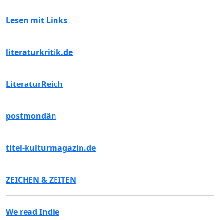
Lesen mit Links
literaturkritik.de
LiteraturReich
postmondän
titel-kulturmagazin.de
ZEICHEN & ZEITEN
We read Indie