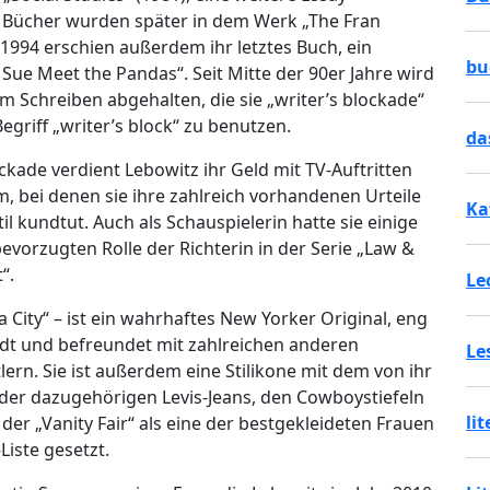
Bücher wurden später in dem Werk „The Fran
994 erschien außerdem ihr letztes Buch, ein
bu
 Sue Meet the Pandas“. Seit Mitte der 90er Jahre wird
 Schreiben abgehalten, die sie „writer’s blockade“
egriff „writer’s block“ zu benutzen.
da
kade verdient Lebowitz ihr Geld mit TV-Auftritten
, bei denen sie ihre zahlreich vorhandenen Urteile
Ka
 kundtut. Auch als Schauspielerin hatte sie einige
vorzugten Rolle der Richterin in der Serie „Law &
“.
Le
a City“ – ist ein wahrhaftes New Yorker Original, eng
adt und befreundet mit zahlreichen anderen
Le
lern. Sie ist außerdem eine Stilikone mit dem von ihr
er dazugehörigen Levis-Jeans, den Cowboystiefeln
li
 der „Vanity Fair“ als eine der bestgekleideten Frauen
Liste gesetzt.