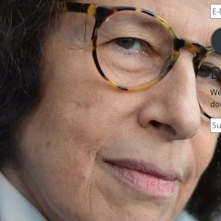
E-
Mai
Ad
D
We
do
Su
na