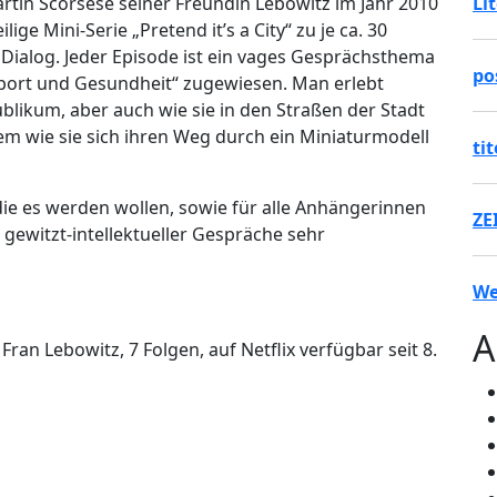
artin Scorsese seiner Freundin Lebowitz im Jahr 2010
Li
ge Mini-Serie „Pretend it’s a City“ zu je ca. 30
Dialog. Jeder Episode ist ein vages Gesprächsthema
po
„Sport und Gesundheit“ zugewiesen. Man erlebt
blikum, aber auch wie sie in den Straßen der Stadt
m wie sie sich ihren Weg durch ein Miniaturmodell
ti
 die es werden wollen, sowie für alle Anhängerinnen
ZE
ewitzt-intellektueller Gespräche sehr
We
A
 Fran Lebowitz, 7 Folgen, auf Netflix verfügbar seit 8.