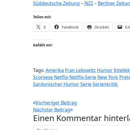
Süddeutsche Zeitung
–
NZZ
–
Berliner Zeitu
Teilen mit:
X
Facebook
Drucken
E-
Gefällt mir:
Tags:
Amerika
Fran Lebowitz
Humor
Intellek
Scorsese
Netflix
Netflix-Serie
New York
Prete
Sardonischer Humor
Serie
Serienkritik
Beitragsnavigation
Vorheriger Beitrag
Nächster Beitrag
Einen Kommentar hinterl