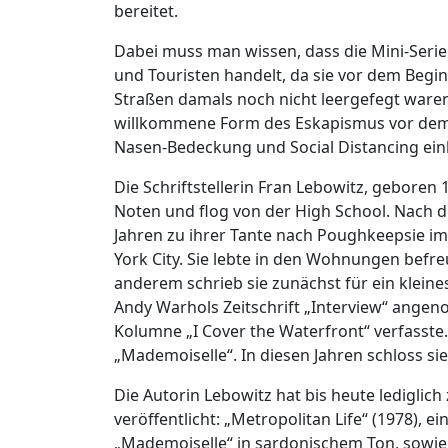
bereitet.
Dabei muss man wissen, dass die Mini-Seri
und Touristen handelt, da sie vor dem Beg
Straßen damals noch nicht leergefegt waren
willkommene Form des Eskapismus vor dem C
Nasen-Bedeckung und Social Distancing ein
Die Schriftstellerin Fran Lebowitz, geboren 
Noten und flog von der High School. Nach de
Jahren zu ihrer Tante nach Poughkeepsie i
York City. Sie lebte in den Wohnungen befre
anderem schrieb sie zunächst für ein kleine
Andy Warhols Zeitschrift „Interview“ angen
Kolumne „I Cover the Waterfront“ verfasste.
„Mademoiselle“. In diesen Jahren schloss sie
Die Autorin Lebowitz hat bis heute ledigli
veröffentlicht: „Metropolitan Life“ (1978),
„Mademoiselle“ in sardonischem Ton, sowie „