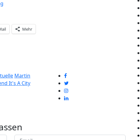
ng
Mail
Mehr
tuelle
Martin
nd It's A City
assen