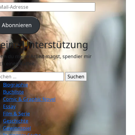
l-
resse
Abonnieren
eine Unterstützung
nn du meine Arbeit magst, spendier mir
ch einen Kaffee.
chen
ch:
Biographie
Buchliste
Comic & Graphic Novel
Essay
Film & Serie
Geschichte
Gewinnspiel