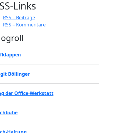
SS-Links
RSS – Beiträge
RSS – Kommentare
logroll
fklappen
rgit Böllinger
og der Office-Werkstatt
chbube
ch-Haltung