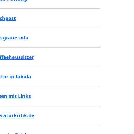
chpost
s graue sofa
ffeehaussitzer
ctor in fabula
sen mit Links
teraturkritik.de