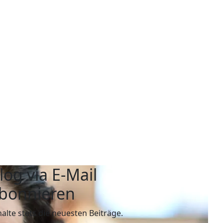
log via E-Mail
bonnieren
halte stets die neuesten Beiträge.