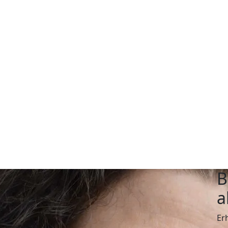
B
a
Er