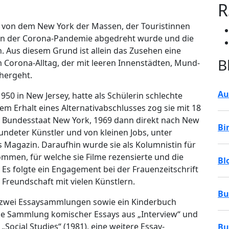
R
e von dem New York der Massen, der Touristinnen
inn der Corona-Pandemie abgedreht wurde und die
. Aus diesem Grund ist allein das Zusehen eine
B
orona-Alltag, der mit leeren Innenstädten, Mund-
hergeht.
Au
1950 in New Jersey, hatte als Schülerin schlechte
m Erhalt eines Alternativabschlusses zog sie mit 18
m Bundesstaat New York, 1969 dann direkt nach New
Bi
undeter Künstler und von kleinen Jobs, unter
s Magazin. Daraufhin wurde sie als Kolumnistin für
ommen, für welche sie Filme rezensierte und die
Bl
 Es folgte ein Engagement bei der Frauenzeitschrift
 Freundschaft mit vielen Künstlern.
Bu
ch zwei Essaysammlungen sowie ein Kinderbuch
 eine Sammlung komischer Essays aus „Interview“ und
Social Studies“ (1981), eine weitere Essay-
Bu