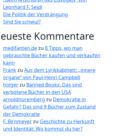
Leonhard F. Seidl
Die Politik der Verdrängung
Sind Sie schwul?
eueste Kommentare
medifanten.de
zu
8 Tipps, wo man
gebrauchte Bücher kaufen und verkaufen
kann
Frank
zu
Aus dem Lyrikkabinett: „innere
organe“ von Paul-Henri Campbell
holger
zu
Banned Books: Das sind
verbotene Bücher in den USA
arnoldnuremberg
zu
Demokratie in
Gefahr? Das sind 9 Bücher zum Zustand
der Demokratie
F. Birnmeyer
zu
Geschichte zu Herkunft
und Identität: Wo kommst du her?