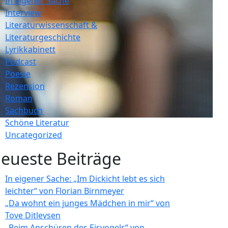
In eigener Sache
Interview
Literaturwissenschaft &
Literaturgeschichte
Lyrikkabinett
Podcast
Poesie
Rezension
Roman
Sachbuch
Schöne Literatur
Uncategorized
eueste Beiträge
In eigener Sache: „Im Dickicht lebt es sich
leichter“ von Florian Birnmeyer
„Da wohnt ein junges Mädchen in mir“ von
Tove Ditlevsen
„Beim Anschüren des Eisvogels“ von