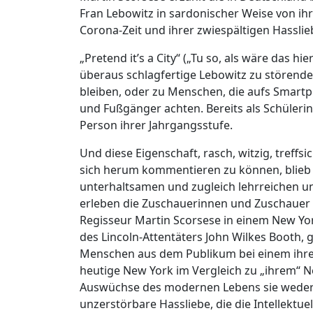
Fran Lebowitz in sardonischer Weise von i
Corona-Zeit und ihrer zwiespältigen Hassliebe
„Pretend it’s a City“ („Tu so, als wäre das hi
überaus schlagfertige Lebowitz zu störende
bleiben, oder zu Menschen, die aufs Smart
und Fußgänger achten. Bereits als Schülerin 
Person ihrer Jahrgangsstufe.
Und diese Eigenschaft, rasch, witzig, treff
sich herum kommentieren zu können, blieb ih
unterhaltsamen und zugleich lehrreichen
erleben die Zuschauerinnen und Zuschauer 
Regisseur Martin Scorsese in einem New Yo
des Lincoln-Attentäters John Wilkes Booth, 
Menschen aus dem Publikum bei einem ihrer A
heutige New York im Vergleich zu „ihrem“ N
Auswüchse des modernen Lebens sie weder 
unzerstörbare Hassliebe, die die Intellektue